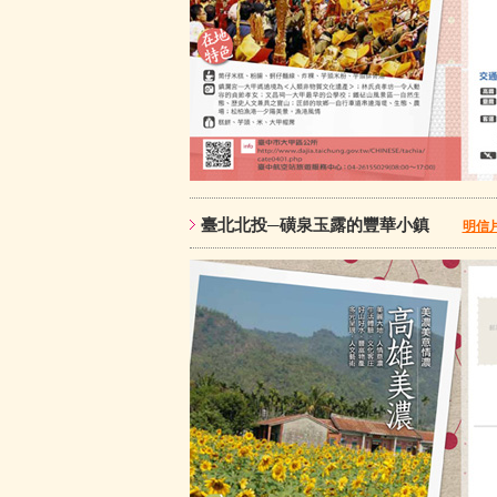
臺北北投─磺泉玉露的豐華小鎮
明信