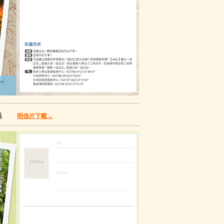
集集
明信片下載→