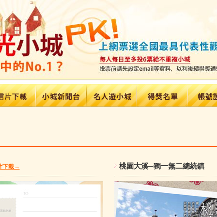
桃園大溪─獨一無二總統
片下載→