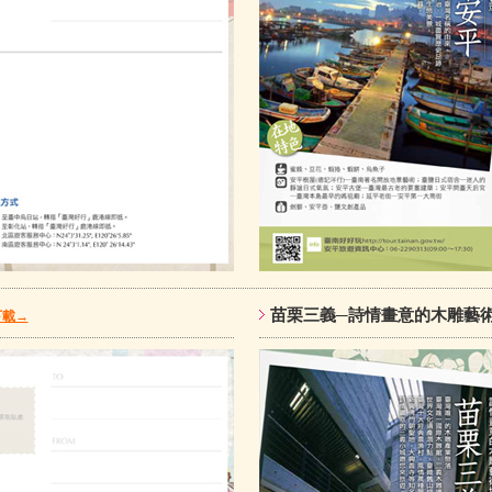
苗栗三義─詩情畫意的木雕
下載→