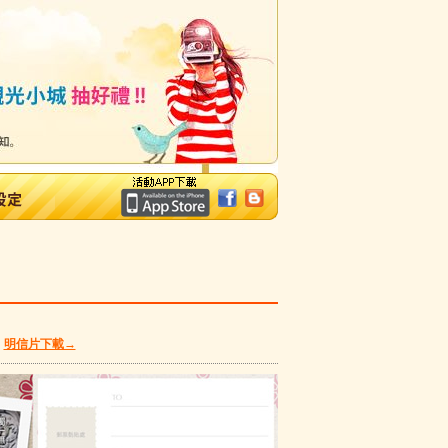
鎮
明信片下載→