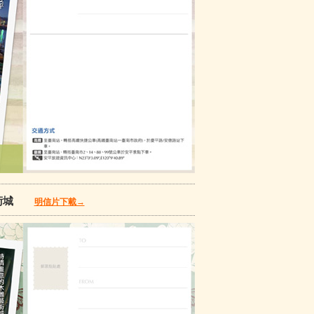
藝術城
明信片下載→