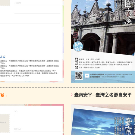
臺南安平─臺灣之名源自
下載→