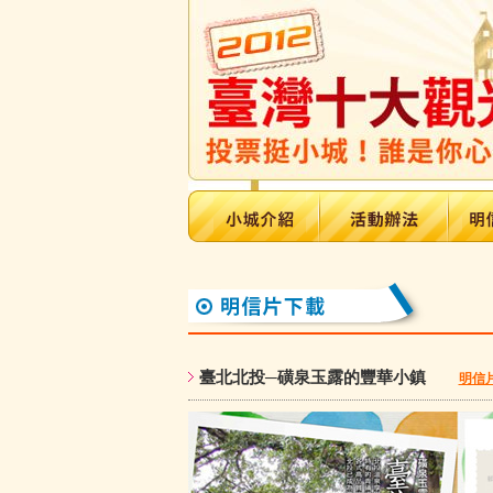
臺北北投─磺泉玉露的豐華小鎮
明信