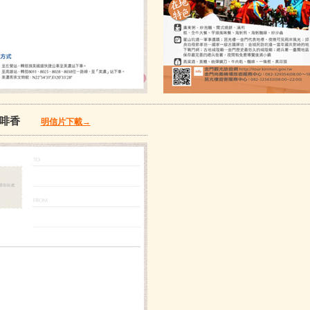
香咖啡香
明信片下載→