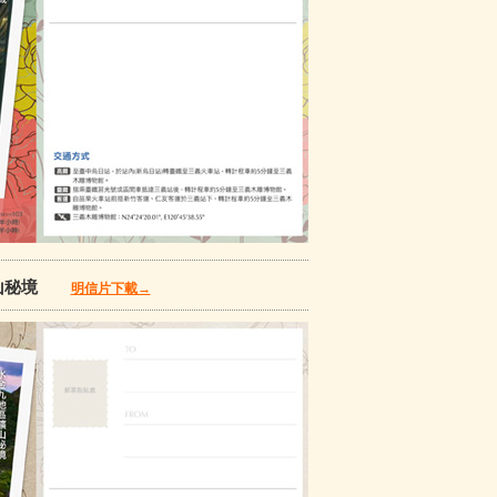
礦山秘境
明信片下載→