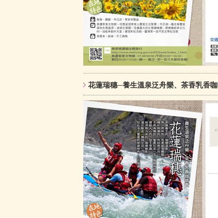
花蓮瑞穗─養生溫泉泛舟樂、茶香乳