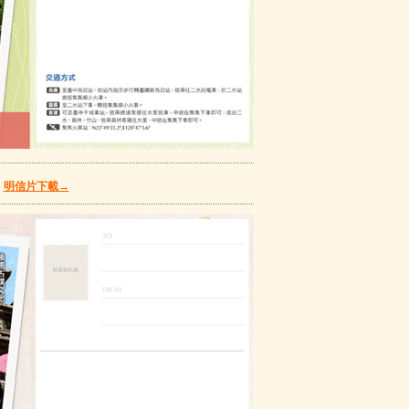
鎮
明信片下載→