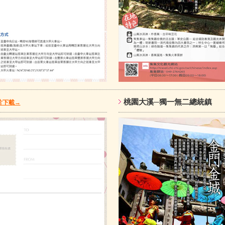
桃園大溪─獨一無二總統
片下載→