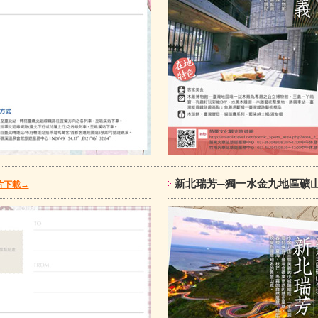
新北瑞芳─獨一水金九地區
片下載→