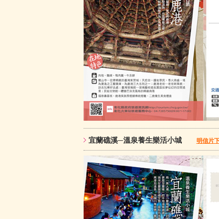
宜蘭礁溪─溫泉養生樂活小城
明信片