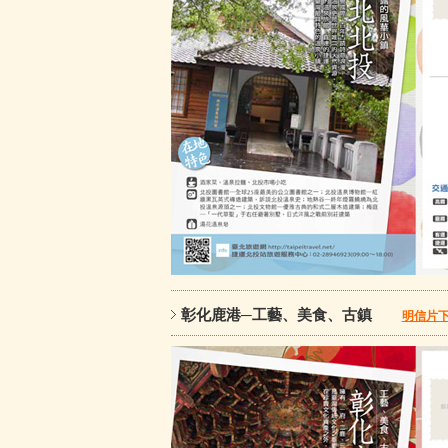
彰化鹿港─工藝、美食、古鎮
明信片